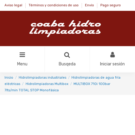
Aviso legal
Términos y condiciones de uso
Envío
Pago seguro
Menu
Busqeda
Iniciar sesión
Inicio
Hidrolimpiadoras industriales
Hidrolimpiadoras de agua fría
eléctricas
Hidrolimpiadoras Multibox
MULTIBOX 710i 100bar
7lts/min TOTAL STOP Monofásica