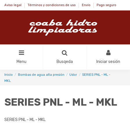
Aviso legal
Términos y condiciones de uso
Envío
Pago seguro
Menu
Busqeda
Iniciar sesión
Inicio
Bombas de agua alta presión
Udor
SERIES PNL - ML -
MKL
SERIES PNL - ML - MKL
SERIES PNL - ML - MKL